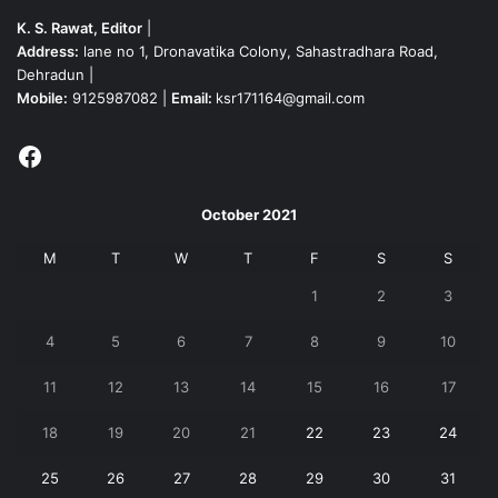
K. S. Rawat, Editor
|
Address:
lane no 1, Dronavatika Colony, Sahastradhara Road,
Dehradun |
Mobile:
9125987082 |
Email:
ksr171164@gmail.com
Facebook
October 2021
M
T
W
T
F
S
S
1
2
3
4
5
6
7
8
9
10
11
12
13
14
15
16
17
18
19
20
21
22
23
24
25
26
27
28
29
30
31