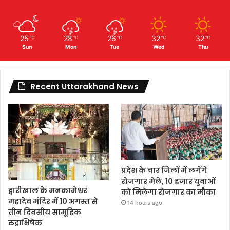
25
28
26
32
32
℃
℃
℃
℃
℃
Sun
Mon
Tue
Wed
Thu
Recent Uttarakhand News
प्रदेश के चार जिलों में लगेंगे
रोजगार मेले, 10 हजार युवाओं
द्वारीखाल के मनकामेश्वर
को मिलेगा रोजगार का मौका
महादेव मंदिर में 10 अगस्त से
14 hours ago
तीन दिवसीय सामूहिक
रुद्राभिषेक