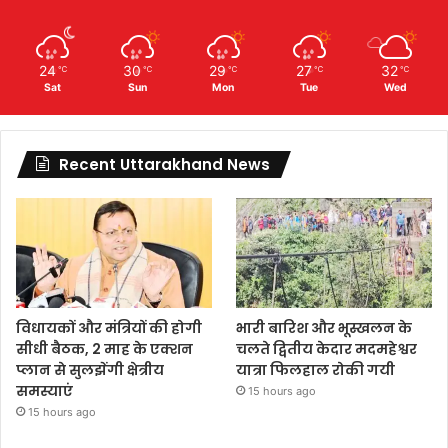
24
30
29
27
32
℃
℃
℃
℃
℃
Sat
Sun
Mon
Tue
Wed
Recent Uttarakhand News
विधायकों और मंत्रियों की होगी
भारी बारिश और भूस्खलन के
सीधी बैठक, 2 माह के एक्शन
चलते द्वितीय केदार मदमहेश्वर
प्लान से सुलझेंगी क्षेत्रीय
यात्रा फिलहाल रोकी गयी
समस्याएं
15 hours ago
15 hours ago