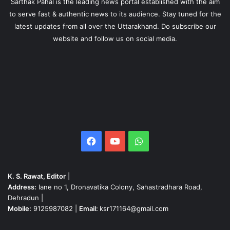
Sarthak Pahal is the leading news portal established with the aim
to serve fast & authentic news to its audience. Stay tuned for the
latest updates from all over the Uttarakhand. Do subscribe our
website and follow us on social media.
Facebook
YouTube
WhatsApp
K. S. Rawat, Editor
|
Address:
lane no 1, Dronavatika Colony, Sahastradhara Road,
Dehradun |
Mobile:
9125987082 |
Email:
ksr171164@gmail.com