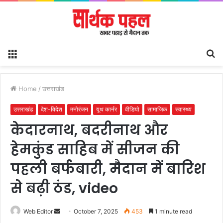
Menu
S
fo
Home
/
उत्तराखंड
उत्तराखंड
देश-विदेश
मनोरंजन
यूथ कार्नर
वीडियो
सामाजिक
स्वास्थ्य
केदारनाथ, बदरीनाथ और
हेमकुंड साहिब में सीजन की
पहली बर्फबारी, मैदान में बारिश
से बढ़ी ठंड, video
Send
Web Editor
October 7, 2025
453
1 minute read
an