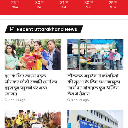
24
30
31
30
29
℃
℃
℃
℃
℃
Thu
Fri
Sat
Sun
Mon
Recent Uttarakhand News
देश के लिए कांस्य पदक
नीलकंठ महादेव में कांवड़ियों
जीतकर लौटी उन्नति शर्मा का
की सुरक्षा के लिए लक्ष्मणझूला
देहरादून पहुंंचने पर भव्य
मार्ग पर मोबाइल फूड टेस्टिंग
स्वागत
लैब में तैनात
7 hours ago
8 hours ago