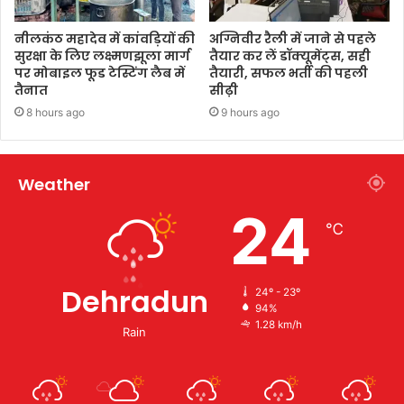
नीलकंठ महादेव में कांवड़ियों की
अग्निवीर रैली में जाने से पहले
सुरक्षा के लिए लक्ष्मणझूला मार्ग
तैयार कर लें डॉक्यूमेंट्स, सही
पर मोबाइल फूड टेस्टिंग लैब में
तैयारी, सफल भर्ती की पहली
तैनात
सीढ़ी
8 hours ago
9 hours ago
Weather
24
℃
Dehradun
24º - 23º
94%
1.28 km/h
Rain