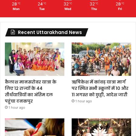
28
24
32
32
28
℃
℃
℃
℃
℃
Mon
Tue
Wed
Thu
Fri
Recent Uttarakhand News
कैलाश मानसरोवर यात्रा के
ऋषिकेश में कांवड़ यात्रा मार्ग
लिए 12 राज्यों के 44
पर स्थित सभी स्कूलों में 10 और
तीर्थयात्रियों का अंतिम दल
11 अगस्त को छुट्टी, आदेश जारी
पहुंचा टनकपुर
1 hour ago
1 hour ago