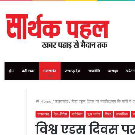
होम
बड़ी खबर
उत्तराखंड
उत्तरप्रदेश
राजनीति
क्राइम
पर्यटन
Home
/
उत्तराखंड
/
विश्व एड्स दिवस पर महाविद्यालय बिथ्याणी म
उत्तराखंड
देश-विदेश
मनोरंजन
यूथ कार्नर
शिक्षा
सामाजिक
स
विश्व एड्स दिवस प