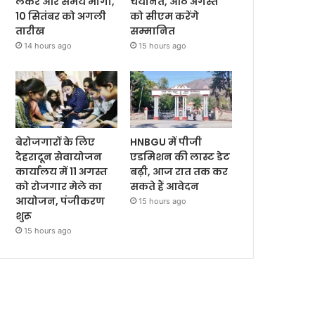
लेकर और समय मांगा,
चयनित, आठ अगस्त
10 सितंबर को अगली
को सीएम करेंगे
तारीख
सम्मानित
14 hours ago
15 hours ago
बेरोजगारों के लिए
HNBGU में पीजी
देहरादून सेवायोजन
एडमिशन की लास्ट डेट
कार्यालय में 11 अगस्त
बढ़ी, आज रात तक कर
को रोजगार मेले का
सकते हैं आवेदन
आयोजन, पंजीकरण
15 hours ago
शुरू
15 hours ago