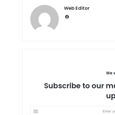
Web Editor
Facebook
We w
Subscribe to our ma
up
Enter
your