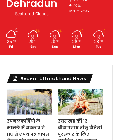
Dehradun
92%
1.71 km/h
Scattered Clouds
25
29
29
28
28
℃
℃
℃
℃
℃
Fri
Sat
Sun
Mon
Tue
Recent Uttarakhand News
उपनलकर्मियों के
उत्तराखंड की 13
मामले में सरकार ने
वीरांगनाएं तीलू रौतेली
HC से शपथ पत्र वापस
पुरस्कार के लिए