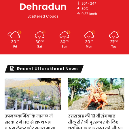
Dehradun
30º - 24º
80%
0.87 km/h
Scattered Clouds
30
30
30
30
27
℃
℃
℃
℃
℃
Fri
Sat
Sun
Mon
Tue
Recent Uttarakhand News
उपनलकर्मियों के मामले में
उत्तराखंड की 13 वीरांगनाएं
सरकार ने HC से शपथ पत्र
तीलू रौतेली पुरस्कार के लिए
वापस लेकर और समय मांगा,
चयनित, आठ अगस्त को सीएम