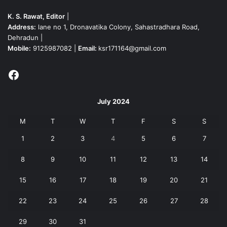
K. S. Rawat, Editor
|
Address:
lane no 1, Dronavatika Colony, Sahastradhara Road,
Dehradun |
Mobile:
9125987082 |
Email:
ksr171164@gmail.com
Facebook
July 2024
M
T
W
T
F
S
S
1
2
3
4
5
6
7
8
9
10
11
12
13
14
15
16
17
18
19
20
21
22
23
24
25
26
27
28
29
30
31