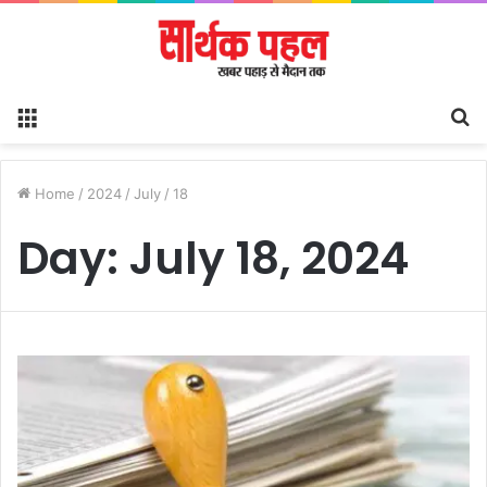
Menu
S
fo
Home
/
2024
/
July
/
18
Day:
July 18, 2024