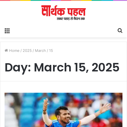
Menu
S
fo
Home
/
2025
/
March
/
15
Day:
March 15, 2025