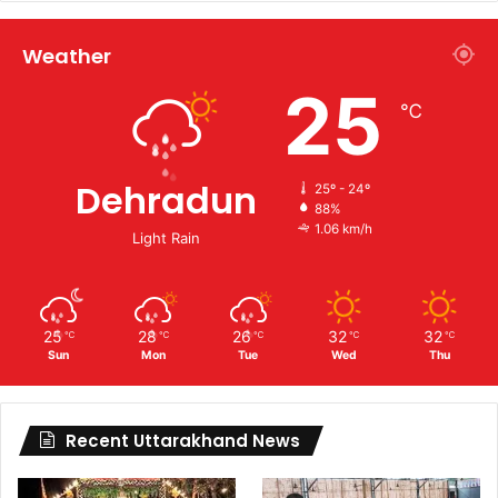
Weather
25
℃
Dehradun
25º - 24º
88%
1.06 km/h
Light Rain
25
28
26
32
32
℃
℃
℃
℃
℃
Sun
Mon
Tue
Wed
Thu
Recent Uttarakhand News