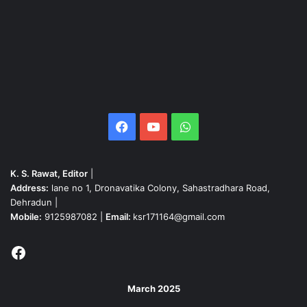
Facebook
YouTube
WhatsApp
K. S. Rawat, Editor
|
Address:
lane no 1, Dronavatika Colony, Sahastradhara Road,
Dehradun |
Mobile:
9125987082 |
Email:
ksr171164@gmail.com
Facebook
March 2025