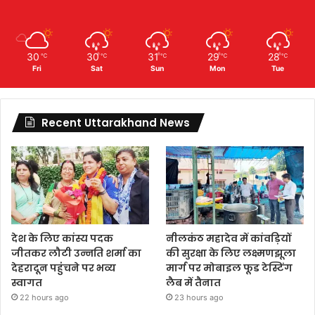
30
30
31
29
28
℃
℃
℃
℃
℃
Fri
Sat
Sun
Mon
Tue
Recent Uttarakhand News
देश के लिए कांस्य पदक
नीलकंठ महादेव में कांवड़ियों
जीतकर लौटी उन्नति शर्मा का
की सुरक्षा के लिए लक्ष्मणझूला
देहरादून पहुंंचने पर भव्य
मार्ग पर मोबाइल फूड टेस्टिंग
स्वागत
लैब में तैनात
22 hours ago
23 hours ago