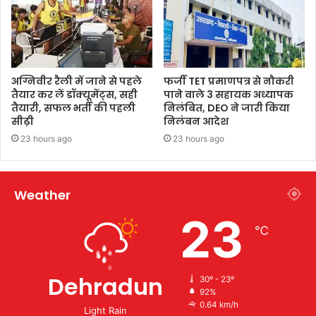
अग्निवीर रैली में जाने से पहले
फर्जी TET प्रमाणपत्र से नौकरी
तैयार कर लें डॉक्यूमेंट्स, सही
पाने वाले 3 सहायक अध्यापक
तैयारी, सफल भर्ती की पहली
निलंबित, DEO ने जारी किया
सीढ़ी
निलंबन आदेश
23 hours ago
23 hours ago
Weather
23
℃
Dehradun
30º - 23º
92%
0.64 km/h
Light Rain