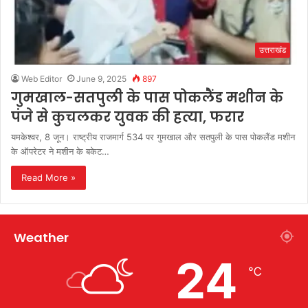
उत्तराखंड
Web Editor
June 9, 2025
897
गुमखाल-सतपुली के पास पोकलैंड मशीन के
पंजे से कुचलकर युवक की हत्या, फरार
यमकेश्वर, 8 जून। राष्ट्रीय राजमार्ग 534 पर गुमखाल और सतपुली के पास पोकलैंड मशीन
के ऑपरेटर ने मशीन के बकेट…
Read More »
Weather
24
℃