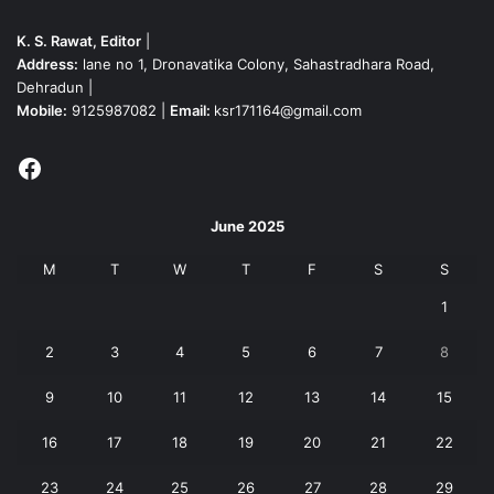
K. S. Rawat, Editor
|
Address:
lane no 1, Dronavatika Colony, Sahastradhara Road,
Dehradun |
Mobile:
9125987082 |
Email:
ksr171164@gmail.com
Facebook
June 2025
M
T
W
T
F
S
S
1
2
3
4
5
6
7
8
9
10
11
12
13
14
15
16
17
18
19
20
21
22
23
24
25
26
27
28
29