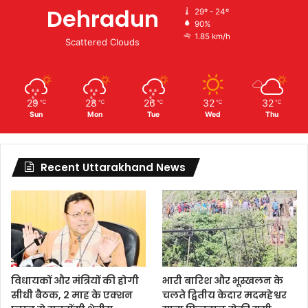
Dehradun
29º - 24º
90%
1.85 km/h
Scattered Clouds
29
28
26
32
32
℃
℃
℃
℃
℃
Sun
Mon
Tue
Wed
Thu
Recent Uttarakhand News
विधायकों और मंत्रियों की होगी
भारी बारिश और भूस्खलन के
सीधी बैठक, 2 माह के एक्शन
चलते द्वितीय केदार मदमहेश्वर