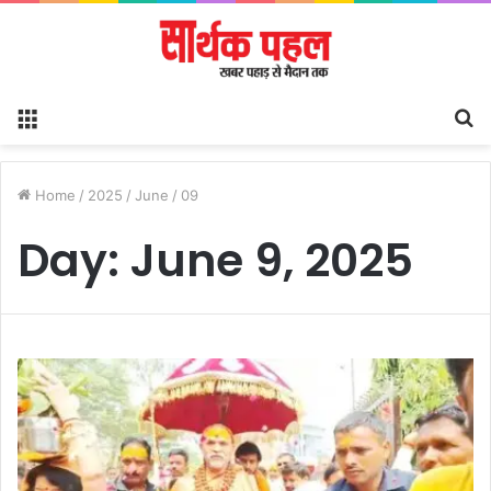
Menu
S
fo
Home
/
2025
/
June
/
09
Day:
June 9, 2025