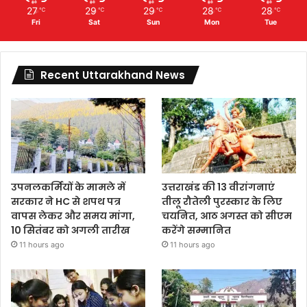
27
29
29
28
28
℃
℃
℃
℃
℃
Fri
Sat
Sun
Mon
Tue
Recent Uttarakhand News
उपनलकर्मियों के मामले में
उत्तराखंड की 13 वीरांगनाएं
सरकार ने HC से शपथ पत्र
तीलू रौतेली पुरस्कार के लिए
वापस लेकर और समय मांगा,
चयनित, आठ अगस्त को सीएम
10 सितंबर को अगली तारीख
करेंगे सम्मानित
11 hours ago
11 hours ago