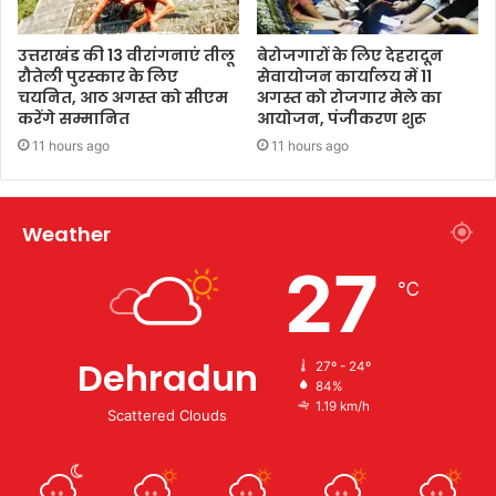
उत्तराखंड की 13 वीरांगनाएं तीलू
बेरोजगारों के लिए देहरादून
रौतेली पुरस्कार के लिए
सेवायोजन कार्यालय में 11
चयनित, आठ अगस्त को सीएम
अगस्त को रोजगार मेले का
करेंगे सम्मानित
आयोजन, पंजीकरण शुरू
11 hours ago
11 hours ago
Weather
27
℃
Dehradun
27º - 24º
84%
1.19 km/h
Scattered Clouds