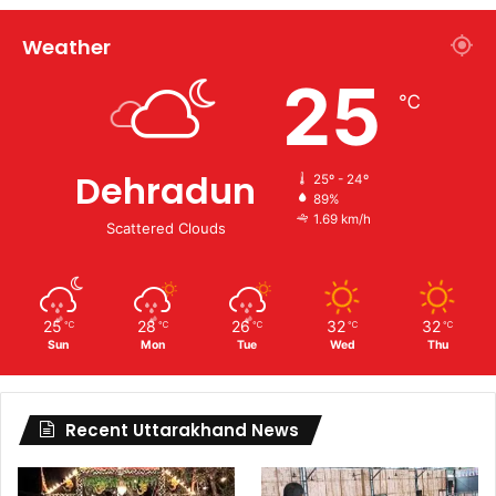
Weather
25
℃
Dehradun
25º - 24º
89%
1.69 km/h
Scattered Clouds
25
28
26
32
32
℃
℃
℃
℃
℃
Sun
Mon
Tue
Wed
Thu
Recent Uttarakhand News