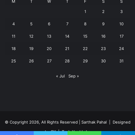
M
T
W
T
F
S
S
1
2
3
4
5
6
7
8
9
10
11
12
13
14
15
16
17
18
19
20
21
22
23
24
25
26
27
28
29
30
31
« Jul
Sep »
© Copyright 2026, All Rights Reserved | Sarthak Pahal |
Designed
by CK
|
Tech Yard Labs