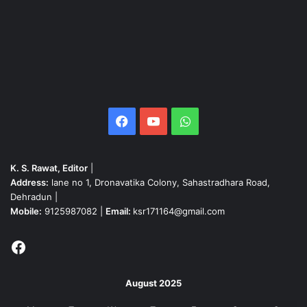
Facebook
YouTube
WhatsApp
K. S. Rawat, Editor
|
Address:
lane no 1, Dronavatika Colony, Sahastradhara Road,
Dehradun |
Mobile:
9125987082 |
Email:
ksr171164@gmail.com
Facebook
August 2025