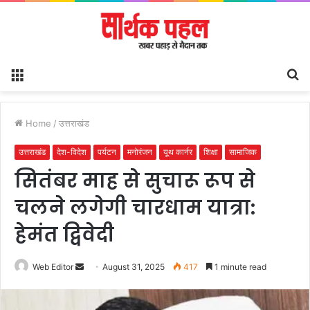
Menu
S
fo
Home
/
उत्तराखंड
उत्तराखंड
देश-विदेश
पर्यटन
मनोरंजन
यूथ कार्नर
शिक्षा
सामाजिक
सितंबर माह से सुचारू रूप से
चलने लगेगी चारधाम यात्रा:
हेमंत द्विवेदी
Send
Web Editor
August 31, 2025
417
1 minute read
an
email