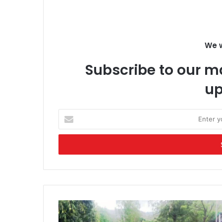
We w
Subscribe to our ma
up
Enter
your
Email
address