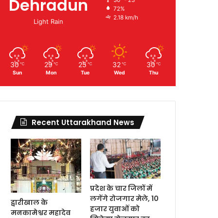
Dehradun
72%
2.18 km/h
Light Rain
30
29
25
32
30
℃
℃
℃
℃
℃
Sun
Mon
Tue
Wed
Thu
Recent Uttarakhand News
प्रदेश के चार जिलों में
लगेंगे रोजगार मेले, 10
द्वारीखाल के
हजार युवाओं को
मनकामेश्वर महादेव