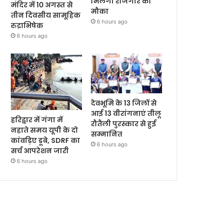
मिलेगा रोजगार का
मंदिर में 10 अगस्त से
मौका
तीन दिवसीय सामूहिक
6 hours ago
रुद्राभिषेक
6 hours ago
देवभूमि के 13 जिलों से
आई 13 वीरांगनाएं तीलू
हरिद्वार में गंगा में
रौतैली पुरस्कार से हुई
नहाते समय यूपी के दो
सम्मानित
कांवड़िए डूबे, SDRF का
6 hours ago
सर्च आपरेशन जारी
6 hours ago