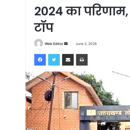
2024 का परिणाम,
टॉप
Send
Web Editor
June 2, 2026
an
Facebook
Twitter
Share via Email
Print
email