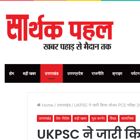
होम
बड़ी खबर
उत्तराखंड
उत्तरप्रदेश
राजनीति
क्राइम
पर्यटन
Home
/
उत्तराखंड
/
UKPSC ने जारी किया लोअर PCS परीक्षा 2
उत्तराखंड
देश-विदेश
बड़ी खबर
यूथ कार्नर
शिक्षा
सामाजिक
UKPSC ने जारी कि