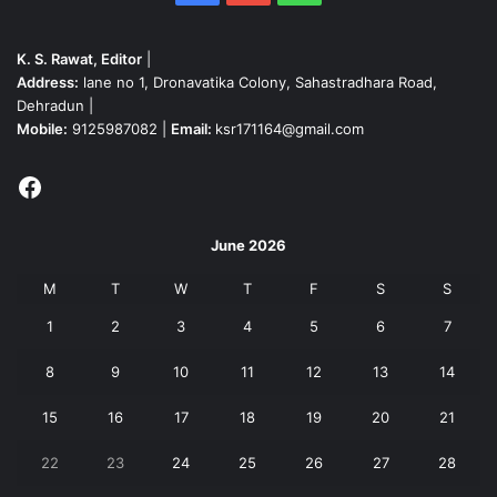
K. S. Rawat, Editor
|
Address:
lane no 1, Dronavatika Colony, Sahastradhara Road,
Dehradun |
Mobile:
9125987082 |
Email:
ksr171164@gmail.com
Facebook
June 2026
M
T
W
T
F
S
S
1
2
3
4
5
6
7
8
9
10
11
12
13
14
15
16
17
18
19
20
21
22
23
24
25
26
27
28