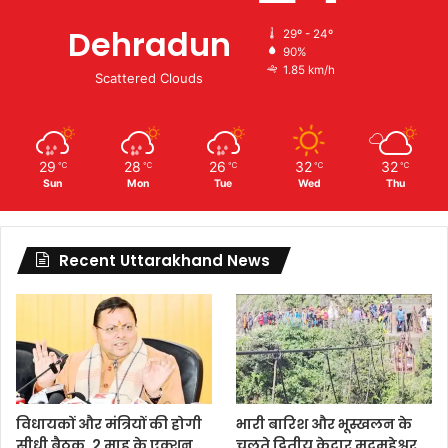
Dehradun
29º - 24º
90%
1.85 km/h
Scattered Clouds
29
28
26
32
32
℃
℃
℃
℃
℃
Sun
Mon
Tue
Wed
Thu
Recent Uttarakhand News
विधायकों और मंत्रियों की होगी
भारी बारिश और भूस्खलन के
सीधी बैठक, 2 माह के एक्शन
चलते द्वितीय केदार मदमहेश्वर