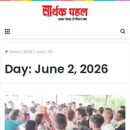
Menu
S
fo
Home
/
2026
/
June
/
02
Day:
June 2, 2026