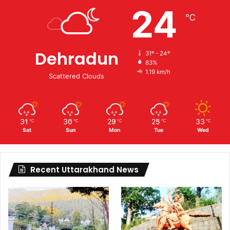
24
℃
Dehradun
31º - 24º
83%
1.19 km/h
Scattered Clouds
31
30
29
25
33
℃
℃
℃
℃
℃
Sat
Sun
Mon
Tue
Wed
Recent Uttarakhand News