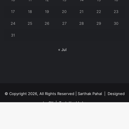
17
18
19
20
21
22
23
24
25
26
27
28
29
30
31
« Jul
© Copyright 2026, All Rights Reserved | Sarthak Pahal |
Designed
by CK
|
Tech Yard Labs
Privacy Policy
Facebook
YouTube
WhatsApp
Ba