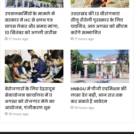
उपनलकर्मियों के मामले में
उत्तराखंड की 13 वीरांगनाएं
सरकार ने HC से शपथ पत्र
तीलू रौतेली पुरस्कार के लिए
वापस लेकर और समय मांगा,
चयनित, आठ अगस्त को सीएम
10 सितंबर को अगली तारीख
करेंगे सम्मानित
17 hours ago
17 hours ago
बेरोजगारों के लिए देहरादून
HNBGU में पीजी एडमिशन की
सेवायोजन कार्यालय में 11
लास्ट डेट बढ़ी, आज रात तक
अगस्त को रोजगार मेले का
कर सकते हैं आवेदन
आयोजन, पंजीकरण शुरू
18 hours ago
18 hours ago