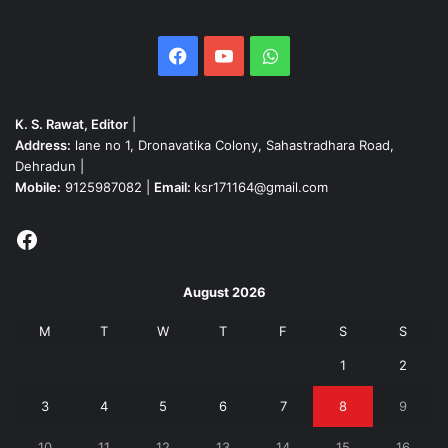
Facebook
YouTube
WhatsApp
K. S. Rawat, Editor
|
Address:
lane no 1, Dronavatika Colony, Sahastradhara Road,
Dehradun |
Mobile:
9125987082 |
Email:
ksr171164@gmail.com
Facebook
August 2026
M
T
W
T
F
S
S
1
2
3
4
5
6
7
8
9
10
11
12
13
14
15
16