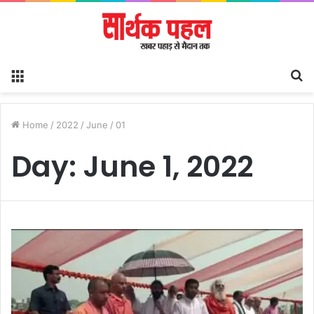
Menu
S
fo
Home
/
2022
/
June
/
01
Day:
June 1, 2022