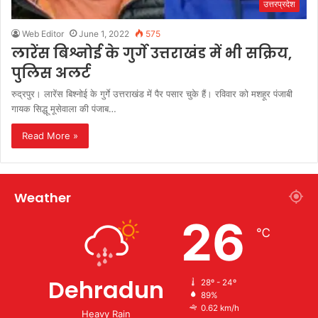
उत्तरप्रदेश
Web Editor
June 1, 2022
575
लारेंस बिश्नोई के गुर्गे उत्तराखंड में भी सक्रिय,
पुलिस अलर्ट
रुद्रपुर। लारेंस बिश्नोई के गुर्गे उत्तराखंड में पैर पसार चुके हैं। रविवार को मशहूर पंजाबी
गायक सिद्धू मूसेवाला की पंजाब…
Read More »
Weather
26
℃
Dehradun
28º - 24º
89%
0.62 km/h
Heavy Rain