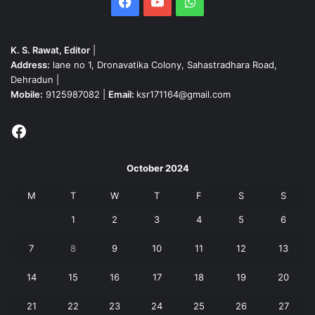
Facebook
YouTube
WhatsApp
K. S. Rawat, Editor
|
Address:
lane no 1, Dronavatika Colony, Sahastradhara Road,
Dehradun |
Mobile:
9125987082 |
Email:
ksr171164@gmail.com
Facebook
October 2024
M
T
W
T
F
S
S
1
2
3
4
5
6
7
8
9
10
11
12
13
14
15
16
17
18
19
20
21
22
23
24
25
26
27