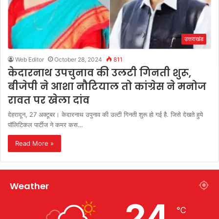
उत्तराखंड
Web Editor
October 28, 2024
811
केदारनाथ उपचुनाव की उलटी गिनती शुरू,
बीजेपी ने आशा नौटियाल तो कांग्रेस ने मनोज
रावत पर खेला दांव
देहरादून, 27 अक्टूबर। केदारनाथ उपुनाव की उल्टी गिनती शुरू हो गई है. जिसे देखते हुये
पॉलिटिकल पार्टीज ने कमर कस…
Read More »
Weather
24
℃