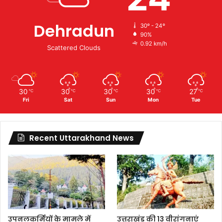
Dehradun
30º - 24º
90%
0.92 km/h
Scattered Clouds
30
30
30
30
27
℃
℃
℃
℃
℃
Fri
Sat
Sun
Mon
Tue
Recent Uttarakhand News
उपनलकर्मियों के मामले में
उत्तराखंड की 13 वीरांगनाएं