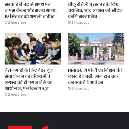
सरकार ने HC से शपथ पत्र
तीलू रौतेली पुरस्कार के लिए
वापस लेकर और समय मांगा,
चयनित, आठ अगस्त को सीएम
10 सितंबर को अगली तारीख
करेंगे सम्मानित
2 hours ago
2 hours ago
बेरोजगारों के लिए देहरादून
HNBGU में पीजी एडमिशन की
सेवायोजन कार्यालय में 11
लास्ट डेट बढ़ी, आज रात तक
अगस्त को रोजगार मेले का
कर सकते हैं आवेदन
आयोजन, पंजीकरण शुरू
2 hours ago
2 hours ago