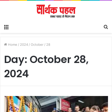
Menu
S
fo
Home
/
2024
/
October
/
28
Day:
October 28,
2024