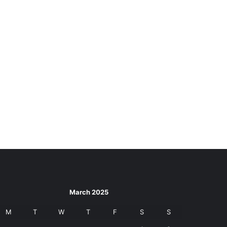
March 2025
M
T
W
T
F
S
S