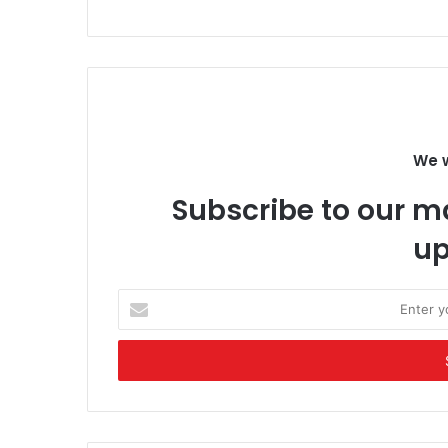
We w
Subscribe to our ma
up
Enter
your
Email
address