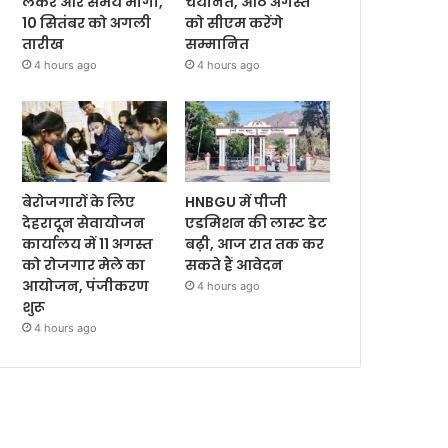
लेकर और समय मांगा,
चयनित, आठ अगस्त
10 सितंबर को अगली
को सीएम करेंगे
तारीख
सम्मानित
4 hours ago
4 hours ago
बेरोजगारों के लिए
HNBGU में पीजी
देहरादून सेवायोजन
एडमिशन की लास्ट डेट
कार्यालय में 11 अगस्त
बढ़ी, आज रात तक कर
को रोजगार मेले का
सकते हैं आवेदन
आयोजन, पंजीकरण
4 hours ago
शुरू
4 hours ago