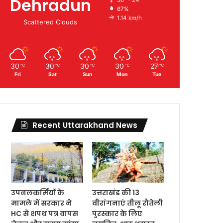
Dehradun
67%
1.14 km/h
Scattered Clouds
30
30
30
30
27
℃
℃
℃
℃
℃
Fri
Sat
Sun
Mon
Tue
Recent Uttarakhand News
उपनलकर्मियों के
उत्तराखंड की 13
मामले में सरकार ने
वीरांगनाएं तीलू रौतेली
HC से शपथ पत्र वापस
पुरस्कार के लिए