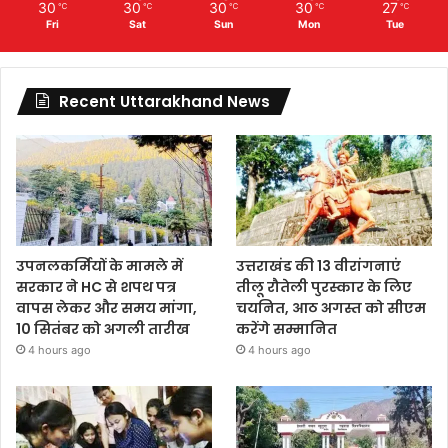
30
30
30
30
27
℃
℃
℃
℃
℃
Fri
Sat
Sun
Mon
Tue
Recent Uttarakhand News
उपनलकर्मियों के मामले में
उत्तराखंड की 13 वीरांगनाएं
सरकार ने HC से शपथ पत्र
तीलू रौतेली पुरस्कार के लिए
वापस लेकर और समय मांगा,
चयनित, आठ अगस्त को सीएम
10 सितंबर को अगली तारीख
करेंगे सम्मानित
4 hours ago
4 hours ago