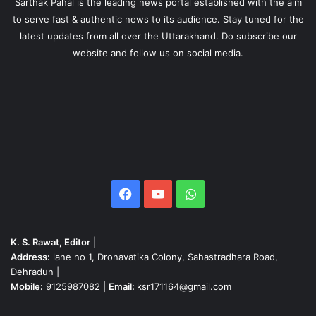
Sarthak Pahal is the leading news portal established with the aim
to serve fast & authentic news to its audience. Stay tuned for the
latest updates from all over the Uttarakhand. Do subscribe our
website and follow us on social media.
Facebook
YouTube
WhatsApp
K. S. Rawat, Editor
|
Address:
lane no 1, Dronavatika Colony, Sahastradhara Road,
Dehradun |
Mobile:
9125987082 |
Email:
ksr171164@gmail.com