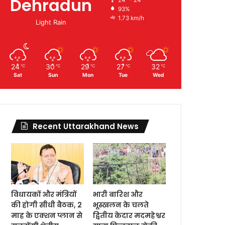
Dehradun
93%
1.73 km/h
Light Rain
24
30
29
27
32
℃
℃
℃
℃
℃
Sat
Sun
Mon
Tue
Wed
Recent Uttarakhand News
विधायकों और मंत्रियों
भारी बारिश और
की होगी सीधी बैठक, 2
भूस्खलन के चलते
माह के एक्शन प्लान से
द्वितीय केदार मदमहेश्वर