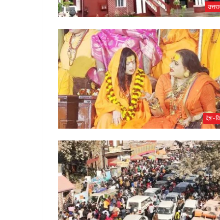
उत्तर
देश-वि