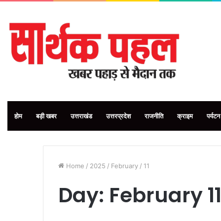
होम
बड़ी खबर
उत्तराखंड
उत्तरप्रदेश
राजनीति
क्राइम
पर्यटन
Home
/
2025
/
February
/
11
Day:
February 11