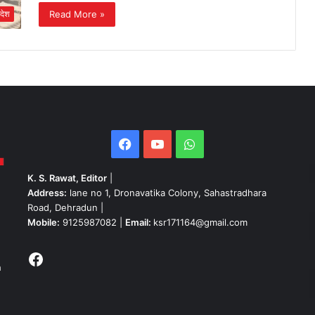
Read More »
रदेश
Facebook
YouTube
WhatsApp
K. S. Rawat, Editor
|
Address:
lane no 1, Dronavatika Colony, Sahastradhara
Road, Dehradun |
Mobile:
9125987082 |
Email:
ksr171164@gmail.com
Facebook
h