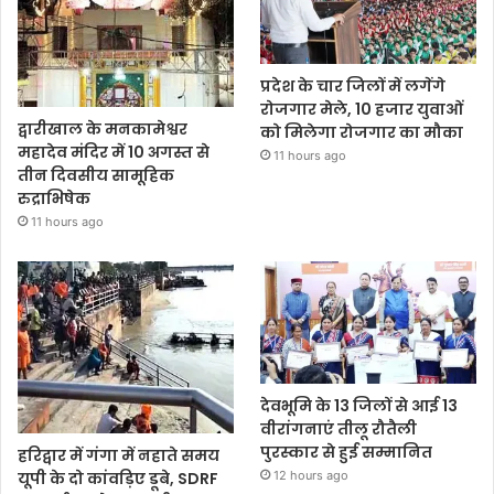
प्रदेश के चार जिलों में लगेंगे
रोजगार मेले, 10 हजार युवाओं
द्वारीखाल के मनकामेश्वर
को मिलेगा रोजगार का मौका
महादेव मंदिर में 10 अगस्त से
11 hours ago
तीन दिवसीय सामूहिक
रुद्राभिषेक
11 hours ago
देवभूमि के 13 जिलों से आई 13
वीरांगनाएं तीलू रौतैली
पुरस्कार से हुई सम्मानित
हरिद्वार में गंगा में नहाते समय
12 hours ago
यूपी के दो कांवड़िए डूबे, SDRF