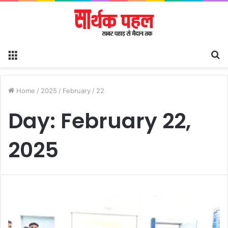
Menu
S
fo
Home
/
2025
/
February
/
22
Day:
February 22,
2025