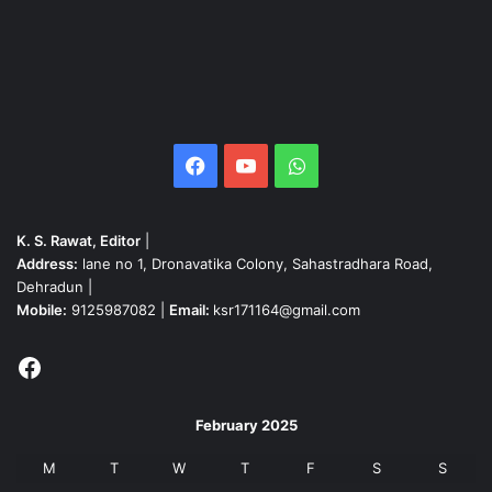
Facebook
YouTube
WhatsApp
K. S. Rawat, Editor
|
Address:
lane no 1, Dronavatika Colony, Sahastradhara Road,
Dehradun |
Mobile:
9125987082 |
Email:
ksr171164@gmail.com
Facebook
February 2025
M
T
W
T
F
S
S