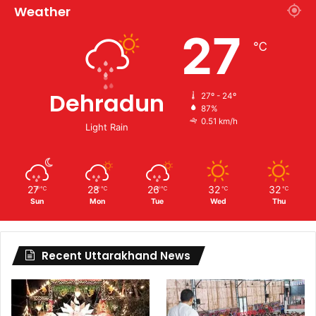
Weather
27
℃
Dehradun
27º - 24º
87%
0.51 km/h
Light Rain
27
28
26
32
32
℃
℃
℃
℃
℃
Sun
Mon
Tue
Wed
Thu
Recent Uttarakhand News