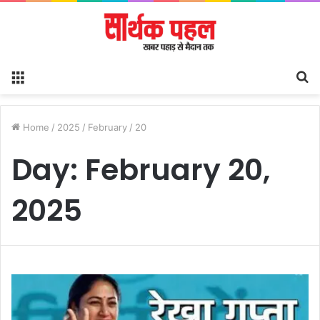
Menu
S
fo
Home
/
2025
/
February
/
20
Day:
February 20,
2025