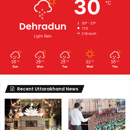
30
℃
Dehradun
30º - 23º
72%
2.18 km/h
Light Rain
30
29
25
32
30
℃
℃
℃
℃
℃
Sun
Mon
Tue
Wed
Thu
Recent Uttarakhand News