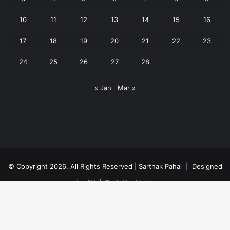
10
11
12
13
14
15
16
17
18
19
20
21
22
23
24
25
26
27
28
« Jan
Mar »
© Copyright 2026, All Rights Reserved | Sarthak Pahal |
Designed
by CK
|
Tech Yard Labs
Privacy Policy
Facebook
YouTube
WhatsApp
Ba