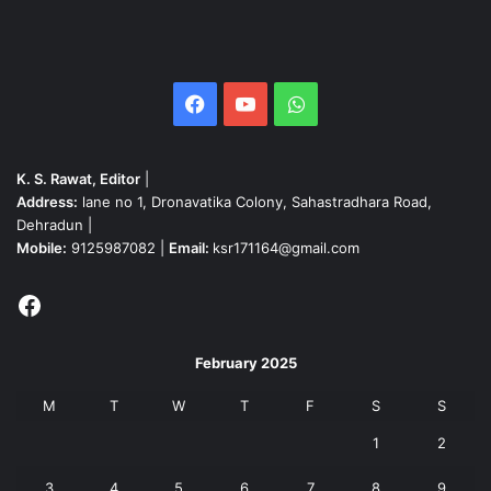
Facebook
YouTube
WhatsApp
K. S. Rawat, Editor
|
Address:
lane no 1, Dronavatika Colony, Sahastradhara Road,
Dehradun |
Mobile:
9125987082 |
Email:
ksr171164@gmail.com
Facebook
February 2025
M
T
W
T
F
S
S
1
2
3
4
5
6
7
8
9