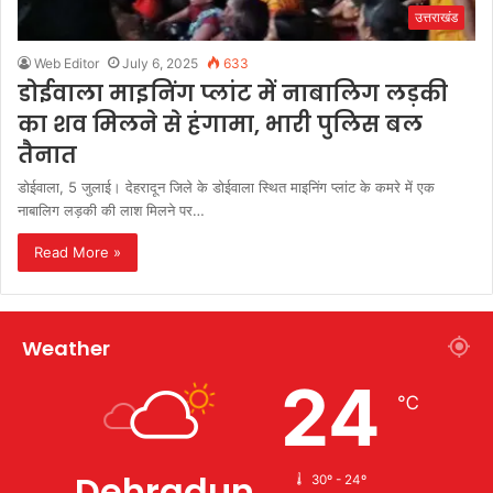
उत्तराखंड
Web Editor
July 6, 2025
633
डोईवाला माइनिंग प्लांट में नाबालिग लड़की
का शव मिलने से हंगामा, भारी पुलिस बल
तैनात
डोईवाला, 5 जुलाई। देहरादून जिले के डोईवाला स्थित माइनिंग प्लांट के कमरे में एक
नाबालिग लड़की की लाश मिलने पर…
Read More »
Weather
24
℃
Dehradun
30º - 24º