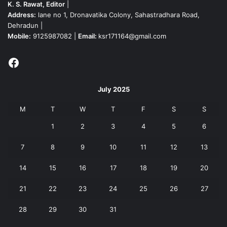
K. S. Rawat, Editor
|
Address:
lane no 1, Dronavatika Colony, Sahastradhara Road,
Dehradun |
Mobile:
9125987082 |
Email:
ksr171164@gmail.com
Facebook
July 2025
M
T
W
T
F
S
S
1
2
3
4
5
6
7
8
9
10
11
12
13
14
15
16
17
18
19
20
21
22
23
24
25
26
27
28
29
30
31