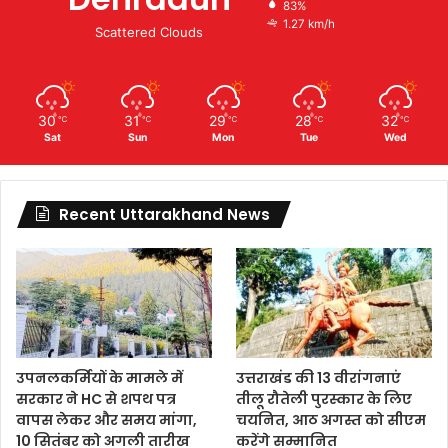
83%
1.27 km/h
Scattered Clouds
30
31
29
28
32
℃
℃
℃
℃
℃
Sat
Sun
Mon
Tue
Wed
Recent Uttarakhand News
उपनलकर्मियों के मामले में
उत्तराखंड की 13 वीरांगनाएं
सरकार ने HC से शपथ पत्र
तीलू रौतेली पुरस्कार के लिए
वापस लेकर और समय मांगा,
चयनित, आठ अगस्त को सीएम
10 सितंबर को अगली तारीख
करेंगे सम्मानित