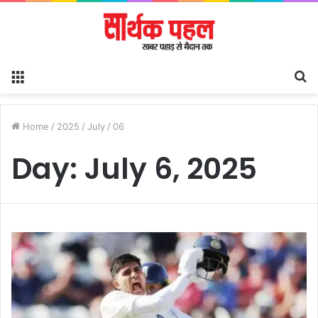
Menu
S
fo
Home
/
2025
/
July
/
06
Day:
July 6, 2025