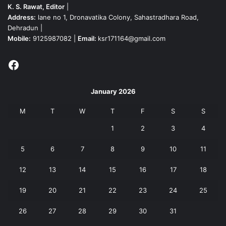
K. S. Rawat, Editor
|
Address:
lane no 1, Dronavatika Colony, Sahastradhara Road,
Dehradun |
Mobile:
9125987082 |
Email:
ksr171164@gmail.com
Facebook
January 2026
M
T
W
T
F
S
S
1
2
3
4
5
6
7
8
9
10
11
12
13
14
15
16
17
18
19
20
21
22
23
24
25
26
27
28
29
30
31