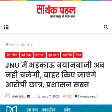
Menu
S
fo
Home
/
देश-विदेश
देश-विदेश
बड़ी खबर
मनोरंजन
यूथ कार्नर
राजनीति
शिक्षा
JNU में भड़काऊ बयानबाजी अब
नहीं चलेगी, बाहर किए जाएंगे
आरोपी छात्र, प्रशासन सख्त
Send
Web Editor
January 7, 2026
422
1 minute read
an
email