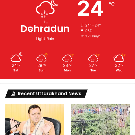
24
℃
Dehradun
24º - 24º
93%
1.71 km/h
Light Rain
24
29
28
27
32
℃
℃
℃
℃
℃
Sat
Sun
Mon
Tue
Wed
Recent Uttarakhand News