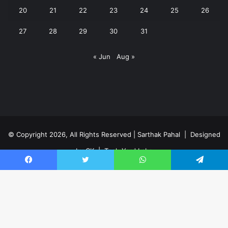
20
21
22
23
24
25
26
27
28
29
30
31
« Jun
Aug »
© Copyright 2026, All Rights Reserved | Sarthak Pahal |
Designed
by CK
|
Tech Yard Labs
Privacy Policy
Facebook
Twitter
WhatsApp
Telegram
Facebook
YouTube
WhatsApp
Ba