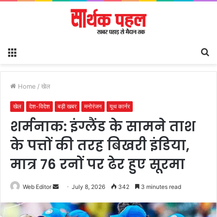
Menu
S
fo
Home
/
खेल
खेल
देश-विदेश
बड़ी खबर
मनोरंजन
यूथ कार्नर
शर्मनाक: इंग्लैंड के सामने ताश
के पत्तों की तरह बिखरी इंडिया,
मात्र 76 रनों पर ढेर हुए सूरमा
Send
Web Editor
July 8, 2026
342
3 minutes read
an
email