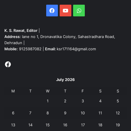
Facebook
YouTube
WhatsApp
K. S. Rawat, Editor
|
Address:
lane no 1, Dronavatika Colony, Sahastradhara Road,
Dehradun |
Mobile:
9125987082 |
Email:
ksr171164@gmail.com
Facebook
July 2026
M
T
W
T
F
S
S
1
2
3
4
5
6
7
8
9
10
11
12
13
14
15
16
17
18
19