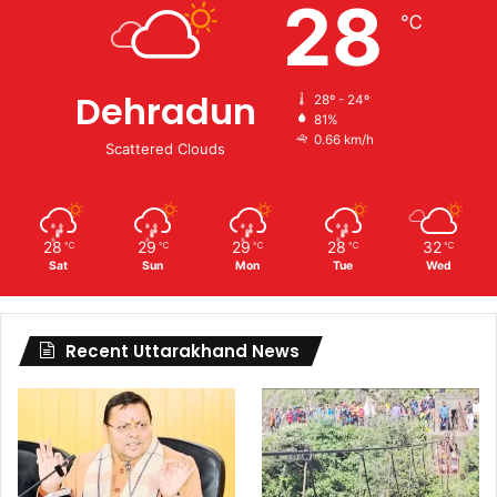
28
℃
Dehradun
28º - 24º
81%
0.66 km/h
Scattered Clouds
28
29
29
28
32
℃
℃
℃
℃
℃
Sat
Sun
Mon
Tue
Wed
Recent Uttarakhand News