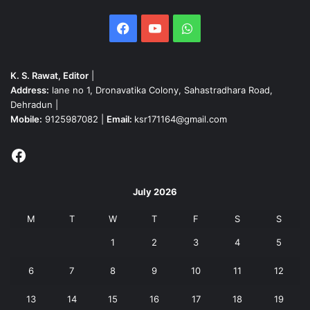
Facebook
YouTube
WhatsApp
K. S. Rawat, Editor
|
Address:
lane no 1, Dronavatika Colony, Sahastradhara Road,
Dehradun |
Mobile:
9125987082 |
Email:
ksr171164@gmail.com
Facebook
July 2026
M
T
W
T
F
S
S
1
2
3
4
5
6
7
8
9
10
11
12
13
14
15
16
17
18
19