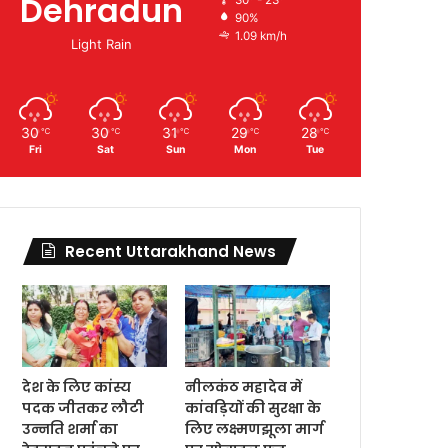
Dehradun
90%
1.09 km/h
Light Rain
30
30
31
29
28
℃
℃
℃
℃
℃
Fri
Sat
Sun
Mon
Tue
Recent Uttarakhand News
देश के लिए कांस्य
नीलकंठ महादेव में
पदक जीतकर लौटी
कांवड़ियों की सुरक्षा के
उन्नति शर्मा का
लिए लक्ष्मणझूला मार्ग