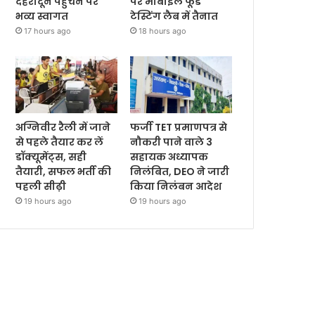
देहरादून पहुंंचने पर
पर मोबाइल फूड
भव्य स्वागत
टेस्टिंग लैब में तैनात
17 hours ago
18 hours ago
अग्निवीर रैली में जाने
फर्जी TET प्रमाणपत्र से
से पहले तैयार कर लें
नौकरी पाने वाले 3
डॉक्यूमेंट्स, सही
सहायक अध्यापक
तैयारी, सफल भर्ती की
निलंबित, DEO ने जारी
पहली सीढ़ी
किया निलंबन आदेश
19 hours ago
19 hours ago