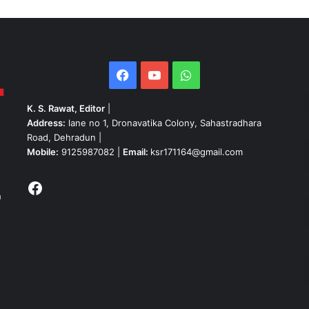
Facebook
YouTube
WhatsApp
K. S. Rawat, Editor
|
Address:
lane no 1, Dronavatika Colony, Sahastradhara
Road, Dehradun |
Mobile:
9125987082 |
Email:
ksr171164@gmail.com
Facebook
h
n