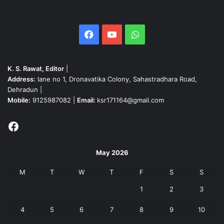
Facebook
YouTube
WhatsApp
K. S. Rawat, Editor
|
Address:
lane no 1, Dronavatika Colony, Sahastradhara Road,
Dehradun |
Mobile:
9125987082 |
Email:
ksr171164@gmail.com
Facebook
May 2026
M
T
W
T
F
S
S
1
2
3
4
5
6
7
8
9
10