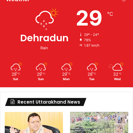
29
℃
Dehradun
29º - 24º
78%
1.87 km/h
Rain
29
29
29
28
32
℃
℃
℃
℃
℃
Sat
Sun
Mon
Tue
Wed
Recent Uttarakhand News