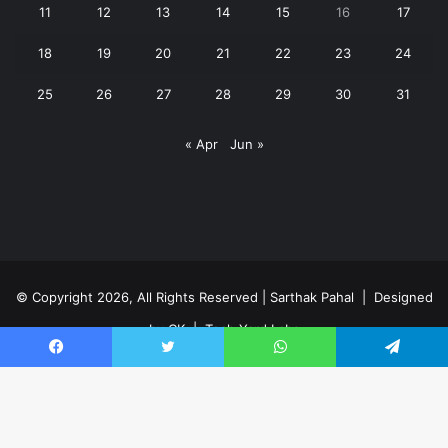
11
12
13
14
15
16
17
18
19
20
21
22
23
24
25
26
27
28
29
30
31
« Apr
Jun »
© Copyright 2026, All Rights Reserved | Sarthak Pahal |
Designed
by CK
|
Tech Yard Labs
Privacy Policy
Facebook
Twitter
WhatsApp
Telegram
Facebook
YouTube
WhatsApp