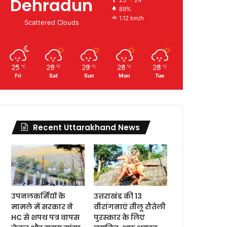
Dehradun
89%
1.12 km/h
Scattered Clouds
25
29
29
28
28
℃
℃
℃
℃
℃
Fri
Sat
Sun
Mon
Tue
Recent Uttarakhand News
उपनलकर्मियों के
उत्तराखंड की 13
मामले में सरकार ने
वीरांगनाएं तीलू रौतेली
HC से शपथ पत्र वापस
पुरस्कार के लिए