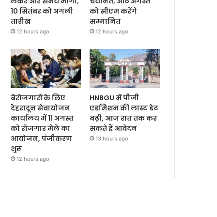
लेकर और समय मांगा,
चयनित, आठ अगस्त
10 सितंबर को अगली
को सीएम करेंगे
तारीख
सम्मानित
12 hours ago
12 hours ago
बेरोजगारों के लिए
HNBGU में पीजी
देहरादून सेवायोजन
एडमिशन की लास्ट डेट
कार्यालय में 11 अगस्त
बढ़ी, आज रात तक कर
को रोजगार मेले का
सकते हैं आवेदन
आयोजन, पंजीकरण
13 hours ago
शुरू
12 hours ago