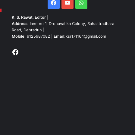
Facebook
YouTube
WhatsApp
K. S. Rawat, Editor
|
Address:
lane no 1, Dronavatika Colony, Sahastradhara
Road, Dehradun |
Mobile:
9125987082 |
Email:
ksr171164@gmail.com
Facebook
h
n