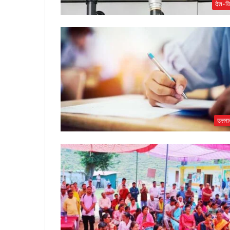
देश-वि
उत्तर