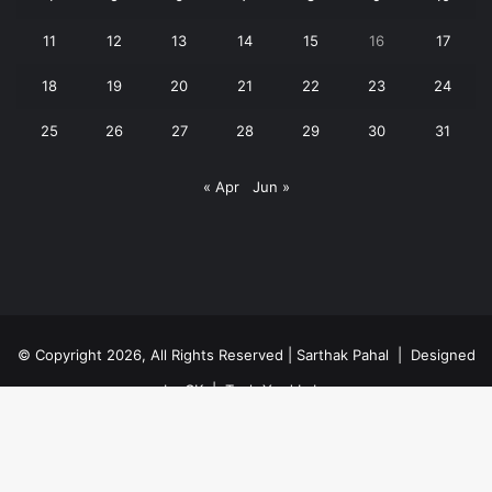
11
12
13
14
15
16
17
18
19
20
21
22
23
24
25
26
27
28
29
30
31
« Apr
Jun »
© Copyright 2026, All Rights Reserved | Sarthak Pahal |
Designed
by CK
|
Tech Yard Labs
Privacy Policy
Facebook
YouTube
WhatsApp
Ba