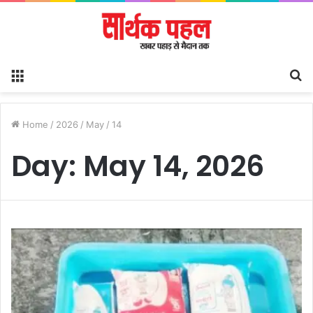
Menu
S
fo
Home
/
2026
/
May
/
14
Day:
May 14, 2026