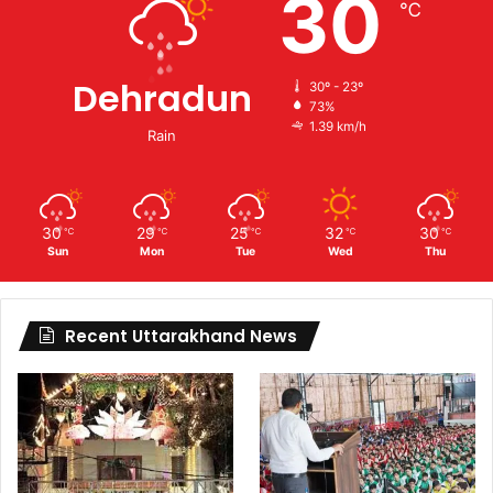
30
℃
Dehradun
30º - 23º
73%
1.39 km/h
Rain
30
29
25
32
30
℃
℃
℃
℃
℃
Sun
Mon
Tue
Wed
Thu
Recent Uttarakhand News