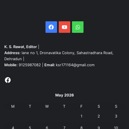
Facebook
YouTube
WhatsApp
K. S. Rawat, Editor
|
Address:
lane no 1, Dronavatika Colony, Sahastradhara Road,
Dehradun |
Mobile:
9125987082 |
Email:
ksr171164@gmail.com
Facebook
May 2026
M
T
W
T
F
S
S
1
2
3
4
5
6
7
8
9
10