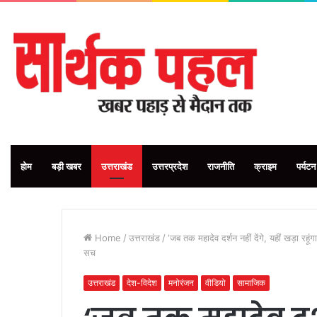
होम
बड़ी खबर
उत्तराखंड
उत्तरप्रदेश
राजनीति
क्राइम
पर्यटन
Home
/
उत्तराखंड
/
‘जब तक महादेव दर्शन नहीं देंगे, यहीं खड़ा र
सच
उत्तराखंड
देश-विदेश
मनोरंजन
वीडियो
सामाजिक