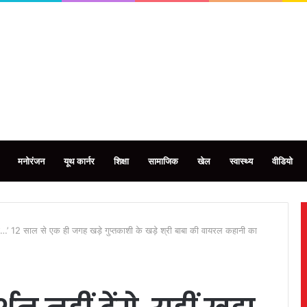
मनोरंजन
यूथ कार्नर
शिक्षा
सामाजिक
खेल
स्वास्थ्य
वीडियो
हूंगा…’ 12 साल से एक ही जगह खड़े गुप्तकाशी के खड़े श्री बाबा की वायरल कहानी का