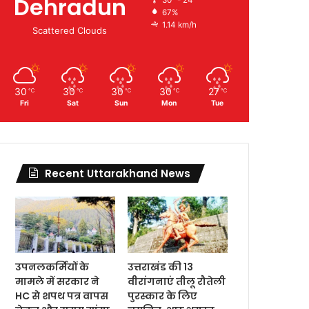
Dehradun
67%
1.14 km/h
Scattered Clouds
30
30
30
30
27
℃
℃
℃
℃
℃
Fri
Sat
Sun
Mon
Tue
Recent Uttarakhand News
उपनलकर्मियों के
उत्तराखंड की 13
मामले में सरकार ने
वीरांगनाएं तीलू रौतेली
HC से शपथ पत्र वापस
पुरस्कार के लिए