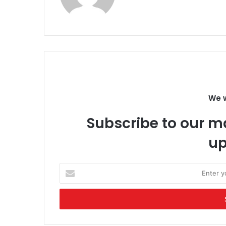
We w
Subscribe to our ma
up
Enter
your
Email
address