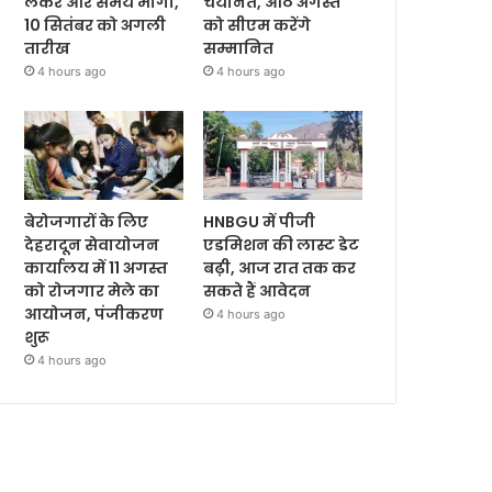
लेकर और समय मांगा,
चयनित, आठ अगस्त
10 सितंबर को अगली
को सीएम करेंगे
तारीख
सम्मानित
4 hours ago
4 hours ago
बेरोजगारों के लिए
HNBGU में पीजी
देहरादून सेवायोजन
एडमिशन की लास्ट डेट
कार्यालय में 11 अगस्त
बढ़ी, आज रात तक कर
को रोजगार मेले का
सकते हैं आवेदन
आयोजन, पंजीकरण
4 hours ago
शुरू
4 hours ago